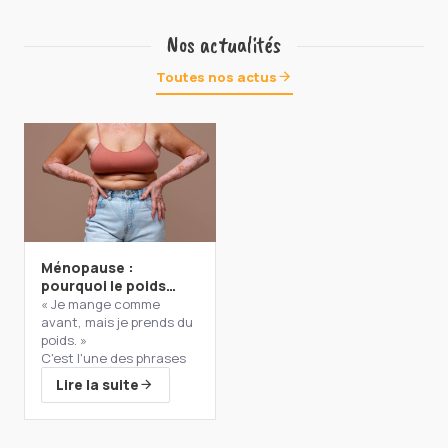
Nos actualités
Toutes nos actus
Ménopause :
pourquoi le poids
change… et surtout,
« Je mange comme
comment agir
avant, mais je prends du
durablement?
poids. »
C'est l'une des phrases
que j'entends le plus
Lire la suite
souvent en consultation.