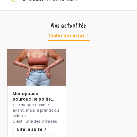
Nos actualités
Toutes nos actus
Ménopause :
pourquoi le poids
change… et surtout,
« Je mange comme
comment agir
avant, mais je prends du
durablement?
poids. »
C'est l'une des phrases
que j'entends le plus
Lire la suite
souvent en consultation.